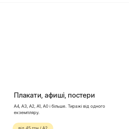
Плакати, афиші, постери
А4, А3, А2, А1, А0 і більше. Тиражі від одного
екземпляру.
від 45 грн / A2