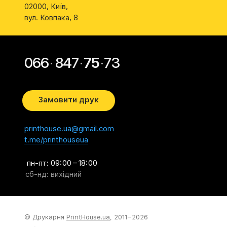
02000
Київ
,
вул. Ковпака, 8
066
847
75
73
Замовити друк
printhouse.ua@gmail.com
t.me/printhouseua
пн-пт:
09: 00 – 18: 00
сб-нд:
вихідний
© Друкарня
PrintHouse.ua
, 2011 – 2026