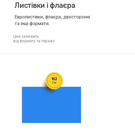
Листівки і флаєра
Евролистівки, флаєра, двосторонні
та інші формати.
Ціна залежить
від формату та тиражу
162
см